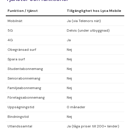
Funktion / tjänst
Tillgänglighet hos Lyca Mobile
Mobilnät
Ja (via Telenors nät)
5G
Delvis (under utbyggnad)
4G
Ja
Obegränsad surf
Nej
Spara surf
Nej
Studentabonnemang
Nej
Seniorabonnemang
Nej
Familjeabonnemang
Nej
Företagsabonnemang
Nej
Uppsägningstid
0 månader
Bindningstid
Nej
Utlandssamtal
Ja (låga priser till 200+ länder)