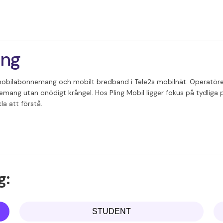
ang
mobilabonnemang och mobilt bredband i Tele2s mobilnät. Operatören
nnemang utan onödigt krångel. Hos Pling Mobil ligger fokus på tydliga p
a att förstå.
g:
STUDENT