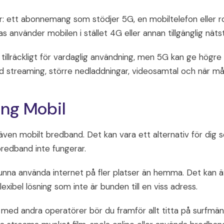
r: ett abonnemang som stödjer 5G, en mobiltelefon eller 
 använder mobilen i stället 4G eller annan tillgänglig näts
 tillräckligt för vardaglig användning, men 5G kan ge högr
vid streaming, större nedladdningar, videosamtal och när 
ing Mobil
 mobilt bredband. Det kan vara ett alternativ för dig som v
redband inte fungerar.
kunna använda internet på fler platser än hemma. Det kan äve
flexibel lösning som inte är bunden till en viss adress.
med andra operatörer bör du framför allt titta på surfmäng