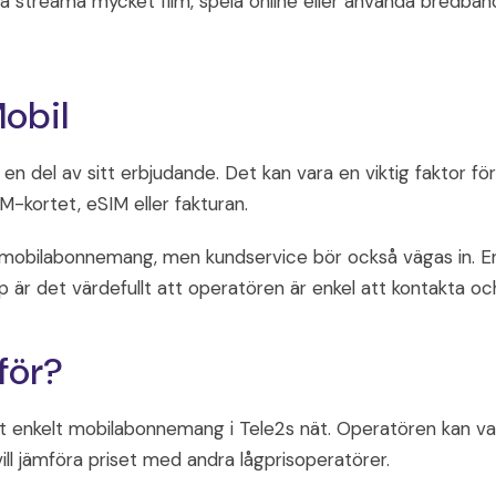
ka streama mycket film, spela online eller använda bredba
obil
en del av sitt erbjudande. Det kan vara en viktig faktor för
kortet, eSIM eller fakturan.
 mobilabonnemang, men kundservice bör också vägas in. En b
är det värdefullt att operatören är enkel att kontakta och 
för?
ett enkelt mobilabonnemang i Tele2s nät. Operatören kan vara
ll jämföra priset med andra lågprisoperatörer.