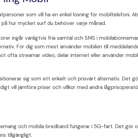
tpersoner som vill ha en enkel lösning för mobiltelefoni. 
a på hur mycket surf du behöver varje månad.
rer ingår vanligtvis fria samtal och SMS i mobilabonneman
lternativ. För dig som mest använder mobilen till meddeland
 ofta streamar video, delar internet eller använder mobi
tionerar sig som ett enkelt och prisvärt alternativ. Det gör
t vill jämföra priser och villkor med andra lågprisoperatö
nnemang och mobila bredband fungerar i 5G-fart. Det gör op
 tillgängligt.