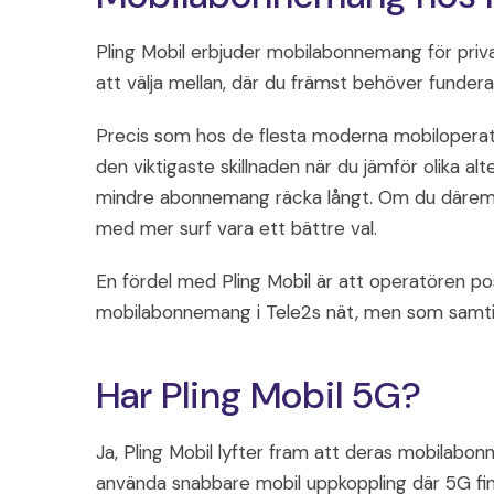
Pling Mobil erbjuder mobilabonnemang för priva
att välja mellan, där du främst behöver funder
Precis som hos de flesta moderna mobiloperatö
den viktigaste skillnaden när du jämför olika a
mindre abonnemang räcka långt. Om du däremot
med mer surf vara ett bättre val.
En fördel med Pling Mobil är att operatören posi
mobilabonnemang i Tele2s nät, men som samtidig
Har Pling Mobil 5G?
Ja, Pling Mobil lyfter fram att deras mobilabo
använda snabbare mobil uppkoppling där 5G finns